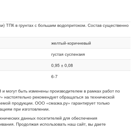
и) ТПК в грунтах с большим водопритоком. Состав существенно
желтый-коричневый
густая суспензия
0,95 ± 0,08
6-7
3 и могут быть изменены производителем в рамках работ по
» настоятельно рекомендует обращаться за технической
емой продукции. ООО «смазка.ру» гарантирует только
ациям при изготовлении.
хнических данных посетителей для обеспечения
ивания. Продолжая использовать наш сайт, вы даете
соглашаетесь с политикой конфиденциальности